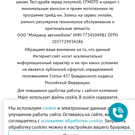
ценам. Тест-драйв перед покупкой, CFMOTO в кредит с
минимальным взносом и прием мототехники по
программе трейд-ин. Запись на сервис онлайн,
ремонт, регулярное техническое обслуживание и
оригинальные запчасти.
ООО "Мэйджор автомобили" ИНН 7734504981 ОГРН
1037729934286
Обращаем ваше внимание на то, что данный
Интернет-сайт носит исключительно
информационный характер и ни при каких условиях
не является публичной офертой, определяемой
положениями Статьи 437 Гражданского кодекса
Российской Федерации.
Для повышения удобства работы с сайтом компания
Major использует
файлы cookie
. В cookie содержатся
данные о прошлых посещениях сайта. Если Вы не
Мы используем
cookie
и электронные данные для
хотите, чтобы эти данные обрабатывались, отключите
улучшения работы сайта. Оставаясь на сайте, вы
cookie в настройках браузера.
соглашаетесь с
условиями обработки cookie
. Запретить
Данный сайт несет информационный характер и ни
обработку cookies можно в настройках вашего браузера.
при каких условиях материалы и цены, размещенные