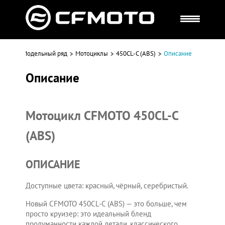
оскве
Модельный ряд
Мотоциклы
450CL-C (ABS)
Описание
Описание
Мотоцикл CFMOTO 450CL-C
(ABS)
ОПИСАНИЕ
Доступные цвета: красный, чёрный, серебристый.
Новый CFMOTO 450CL-C (ABS) — это больше, чем
просто круизер: это идеальный бленд
продуманности каждой детали, классического